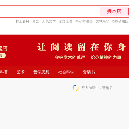
村上春树
莫言
人民文学
东野圭吾
半小时漫画
文城余华
bibi动物园
科普
艺术
哲学思想
社会科学
套装书
努力加载中，请稍后...