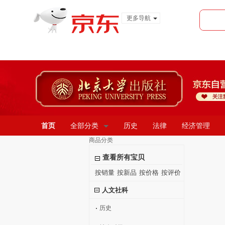
更多导航
服装城
食品
金融
首页
全部分类
历史
法律
经济管理
商品分类
查看所有宝贝
按销量
按新品
按价格
按评价
人文社科
历史