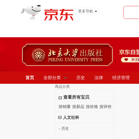
更多导航
服装城
食品
金融
首页
全部分类
历史
法律
经济管理
商品分类
查看所有宝贝
按销量
按新品
按价格
按评价
人文社科
历史