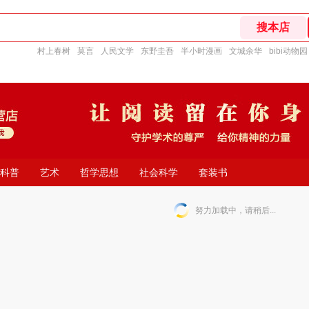
村上春树
莫言
人民文学
东野圭吾
半小时漫画
文城余华
bibi动物园
科普
艺术
哲学思想
社会科学
套装书
努力加载中，请稍后...