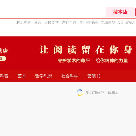
村上春树
莫言
人民文学
东野圭吾
半小时漫画
文城余华
bibi动物园
科普
艺术
哲学思想
社会科学
套装书
努力加载中，请稍后...