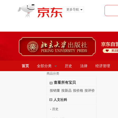
更多导航
服装城
食品
金融
首页
全部分类
历史
法律
经济管理
商品分类
查看所有宝贝
按销量
按新品
按价格
按评价
人文社科
历史